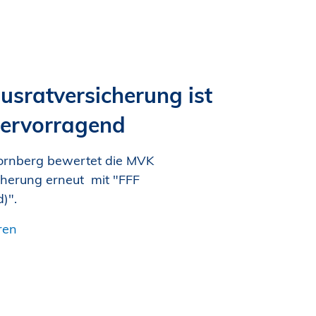
sratversicherung ist
hervorragend
ornberg bewertet die MVK
herung erneut mit "FFF
)".
ren