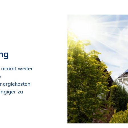
ung
 nimmt weiter
e
Energiekosten
ngiger zu