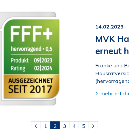
14.02.2023
MVK Hau
erneut 
Franke und B
Hausratversic
(hervorragend
mehr erfah
1
2
3
4
5