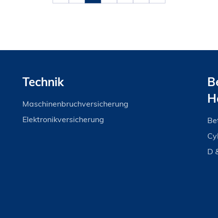
Technik
B
H
Maschinenbruchversicherung
Elektronikversicherung
Bet
Cy
D 