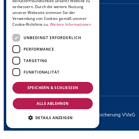
Benutzerfreundlichkeit unserer Website zu
verbessern. Durch die weitere Nutzung
unserer Webseite stimmen Sie der
Verwendung von Cookies gemäß unserer
Kundenservice
Cookie-Richtlinie zu.
Weitere Informationen
Kontakt
UNBEDINGT ERFORDERLICH
PERFORMANCE
TARGETING
FUNKTIONALITÄT
SPEICHERN & SCHLIESSEN
ALLE ABLEHNEN
Copyright © 2024 MVK Versicherung VVaG
DETAILS ANZEIGEN