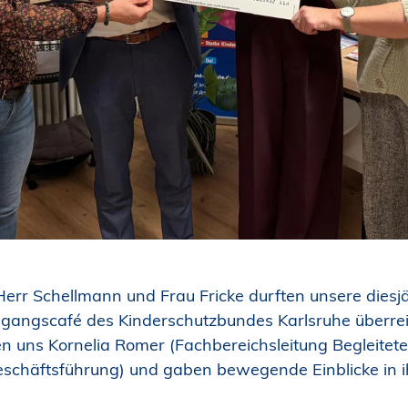
err Schellmann und Frau Fricke durften unsere dies
gangscafé des Kinderschutzbundes Karlsruhe überre
n uns Kornelia Romer (Fachbereichsleitung Begleite
eschäftsführung) und gaben bewegende Einblicke in ih