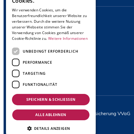
Cookies.
Wir verwenden Cookies, um die
Benutzerfreundlichkeit unserer Website zu
verbessern. Durch die weitere Nutzung
Service
unserer Webseite stimmen Sie der
Verwendung von Cookies gemäß unserer
Cookie-Richtlinie zu.
Weitere Informationen
Schaden melden
SEPA Mandatsformular
UNBEDINGT ERFORDERLICH
Widerrufsrecht
PERFORMANCE
TARGETING
FUNKTIONALITÄT
SPEICHERN & SCHLIESSEN
Copyright © 2024 MVK Versicherung VVaG
ALLE ABLEHNEN
DETAILS ANZEIGEN